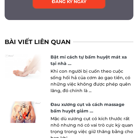
ĐĂNG KÝ NGAY
BÀI VIẾT LIÊN QUAN
Bật mí cách tự bấm huyệt mát xa
tại nhà ...
Khi con người bị cuốn theo cuộc
sống hối hả của cơm áo gạo tiền, có
những việc không được phép quên
lãng, đó chính là ...
Đau xương cụt và cách massage
bấm huyệt giảm ...
Mặc dù xương cụt có kích thước rất
nhỏ nhưng nó có vai trò cực kỳ quan
trọng trong việc giữ thăng bằng cho