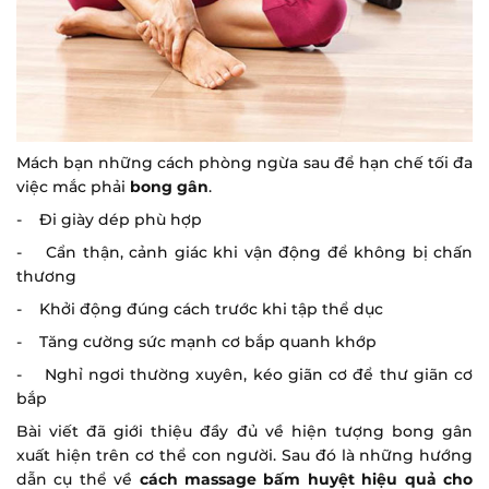
Mách bạn những cách phòng ngừa sau để hạn chế tối đa
việc mắc phải
bong gân
.
- Đi giày dép phù hợp
- Cẩn thận, cảnh giác khi vận động để không bị chấn
thương
- Khởi động đúng cách trước khi tập thể dục
- Tăng cường sức mạnh cơ bắp quanh khớp
- Nghỉ ngơi thường xuyên, kéo giãn cơ để thư giãn cơ
bắp
Bài viết đã giới thiệu đầy đủ về hiện tượng bong gân
xuất hiện trên cơ thể con người. Sau đó là những hướng
dẫn cụ thể về
cách massage bấm huyệt hiệu quả cho