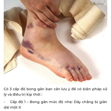
Có 3 cấp độ bong gân bạn cần lưu ý để có biện pháp xử
lý và điều trị kịp thời :
- Cấp độ 1 – Bong gân mức độ nhẹ: Dây chằng bị giãn
dài một ít